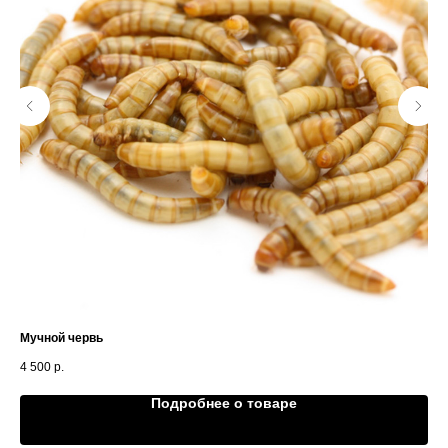
Мучной червь
Да
4 500
р.
Подробнее о товаре