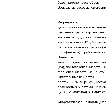
будет заменен весь объем.
Возможные весовые категории 
Ингредиенты
дегидрированное мясо свинин
гречневая крупа, жир животны
мясные белк, дрожжи пивные с
жир лососевый 0,8%, брокколи
(источник инулина), лютеин (эк
полифенолов), пробиотический ко
Витамины
минералы,комплекс витаминов:
(В3), пантотеновая кислота (В
фолиевая кислота (Вс), биоти
Питательные вещества
протеин-23%, жир-13%, клетча
влажность-8%, витамины: А-20 0
цинк -128мг/кг, йод-3,0 мг/кг,
Энергетическая ценность (ккал