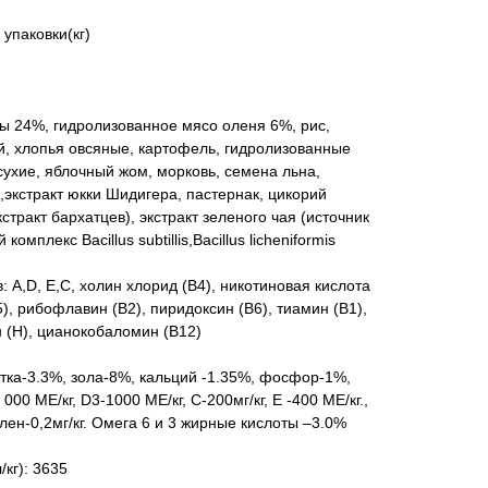
упаковки(кг)
ы 24%, гидролизованное мясо оленя 6%, рис,
й, хлопья овсяные, картофель, гидролизованные
ухие, яблочный жом, морковь, семена льна,
,экстракт юкки Шидигера, пастернак, цикорий
стракт бархатцев), экстракт зеленого чая (источник
мплекс Bacillus subtillis,Bacillus licheniformis
 А,D, Е,С, холин хлорид (В4), никотиновая кислота
5), рибофлавин (В2), пиридоксин (В6), тиамин (В1),
н (Н), цианокобаломин (В12)
тка-3.3%, зола-8%, кальций -1.35%, фосфор-1%,
00 МЕ/кг, D3-1000 МЕ/кг, С-200мг/кг, Е -400 МЕ/кг.,
 селен-0,2мг/кг. Омега 6 и 3 жирные кислоты –3.0%
/кг): 3635