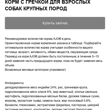
КОРМ С ГРЕЧКОЙ ДЛЯ ВЗРОСЛЫХ
СОБАК КРУПНЫХ ПОРОД
Купить сейчас
Рекомендуемое количество корма AJO® в день
Ориентировочная норма кормления указана в таблице. Подбирайте
оптимальное количество корма учитывая особенности вашего
питомца: возраст, активность, обмен веществ, окружающая среда.
Перевод на корм AJO® должен быть постепенным, в течение 5–10
дней заменяя часть предыдущего корма, пока не будет заменен весь
объем.
Возможные весовые категории упаковки(кг)
Ингредиенты
дегидрированное мясо индейки 24%, рис, гречневая крупа,
гидролизованное мясо оленя 6%, жир животный, хлопья овсяные,
картофель, гидролизованные мясные белки, дрожжи пивные сухие,
морковь, мускатная тыква, семена льна, жир лососевый 0,8%,
брокколи, глюкозамин, экстрактюкки Шидигера, пастернак, цикорий
(источник инулина), хондроитин, лютеин (экстракт бархатцев),