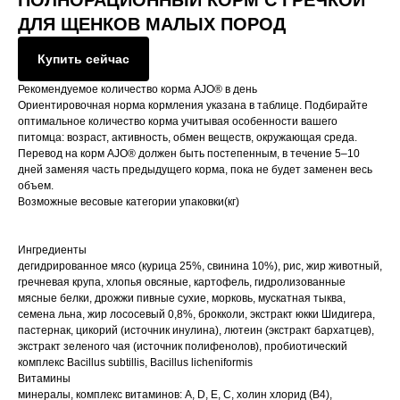
ПОЛНОРАЦИОННЫЙ КОРМ С ГРЕЧКОЙ
ДЛЯ ЩЕНКОВ МАЛЫХ ПОРОД
Купить сейчас
Рекомендуемое количество корма AJO® в день
Ориентировочная норма кормления указана в таблице. Подбирайте
оптимальное количество корма учитывая особенности вашего
питомца: возраст, активность, обмен веществ, окружающая среда.
Перевод на корм AJO® должен быть постепенным, в течение 5–10
дней заменяя часть предыдущего корма, пока не будет заменен весь
объем.
Возможные весовые категории упаковки(кг)
Ингредиенты
дегидрированное мясо (курица 25%, свинина 10%), рис, жир животный,
гречневая крупа, хлопья овсяные, картофель, гидролизованные
мясные белки, дрожжи пивные сухие, морковь, мускатная тыква,
семена льна, жир лососевый 0,8%, брокколи, экстракт юкки Шидигера,
пастернак, цикорий (источник инулина), лютеин (экстракт бархатцев),
экстракт зеленого чая (источник полифенолов), пробиотический
комплекс Bacillus subtillis, Bacillus licheniformis
Витамины
минералы, комплекс витаминов: А, D, Е, С, холин хлорид (В4),