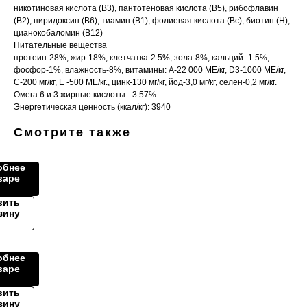
никотиновая кислота (В3), пантотеновая кислота (В5), рибофлавин
(В2), пиридоксин (В6), тиамин (В1), фолиевая кислота (Вс), биотин (Н),
цианокобаломин (В12)
Питательные вещества
протеин-28%, жир-18%, клетчатка-2.5%, зола-8%, кальций -1.5%,
фосфор-1%, влажность-8%, витамины: А-22 000 МЕ/кг, D3-1000 МЕ/кг,
С-200 мг/кг, Е -500 МЕ/кг., цинк-130 мг/кг, йод-3,0 мг/кг, селен-0,2 мг/кг.
Омега 6 и 3 жирные кислоты –3.57%
Энергетическая ценность (ккал/кг): 3940
Смотрите также
нная
обнее
варе
вить
зину
тамины
обнее
варе
вить
зину