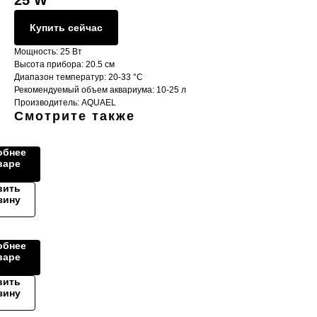
25 W
Купить сейчас
Мощность: 25 Вт
Высота прибора: 20.5 см
Диапазон температур: 20-33 °С
Рекомендуемый объем аквариума: 10-25 л
Производитель: AQUAEL
Смотрите также
обнее
варе
АЦИОННЫЙ
вить
зину
ЫХ
тамины
обнее
варе
вить
зину