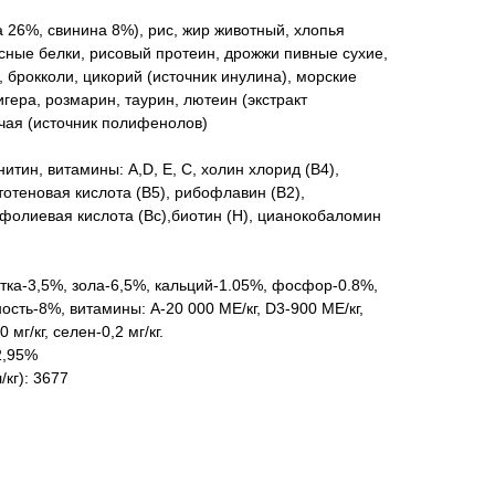
 26%, свинина 8%), рис, жир животный, хлопья
сные белки, рисовый протеин, дрожжи пивные сухие,
 брокколи, цикорий (источник инулина), морские
гера, розмарин, таурин, лютеин (экстракт
 чая (источник полифенолов)
тин, витамины: А,D, Е, С, холин хлорид (В4),
тотеновая кислота (В5), рибофлавин (В2),
, фолиевая кислота (Вc),биотин (Н), цианокобаломин
тка-3,5%, зола-6,5%, кальций-1.05%, фосфор-0.8%,
ость-8%, витамины: А-20 000 МЕ/кг, D3-900 МЕ/кг,
 мг/кг, селен-0,2 мг/кг.
2,95%
/кг): 3677