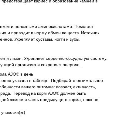
, предотвращает кариес и образование камней в
инком и полезными аминокислотами. Помогает
ия и приводит в норму обмен веществ. Источник
инов. Укрепляет суставы, ногти и зубы.
лен и лизин. Укрепляет сердечно-сосудистую систему.
нкций организма и сохраняет энергию.
рма AJO® в день
ения указана в таблице. Подбирайте оптимальное
бенности вашего питомца: возраст, активность,
реда. Перевод на корм AJO® должен быть
дней заменяя часть предыдущего корма, пока не
упаковки(кг)