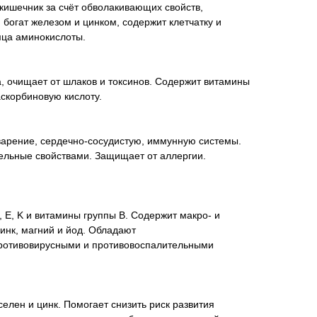
кишечник за счёт обволакивающих свойств,
 богат железом и цинком, содержит клетчатку и
мца аминокислоты.
, очищает от шлаков и токсинов. Содержит витамины
аскорбиновую кислоту.
варение, сердечно-сосудистую, иммунную системы.
ельные свойствами. Защищает от аллергии.
, E, K и витамины группы B. Содержит макро- и
инк, магний и йод. Обладают
отивовирусными и противовоспалительными
елен и цинк. Помогает снизить риск развития