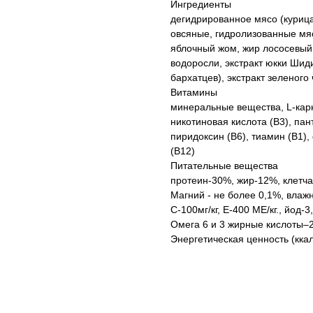
Ингредиенты
дегидрированное мясо (курица
овсяные, гидролизованные мя
яблочный жом, жир лососевый,
водоросли, экстракт юкки Шиди
бархатцев), экстракт зеленого
Витамины
минеральные вещества, L-карни
никотиновая кислота (В3), пан
пиридоксин (В6), тиамин (В1)
(В12)
Питательные вещества
протеин-30%, жир-12%, клетча
Магний - не более 0,1%, влажн
С-100мг/кг, Е-400 МЕ/кг., йод-3,0
Омега 6 и 3 жирные кислоты–
Энергетическая ценность (ккал