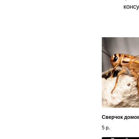
консу
Сверчок домо
5
р.