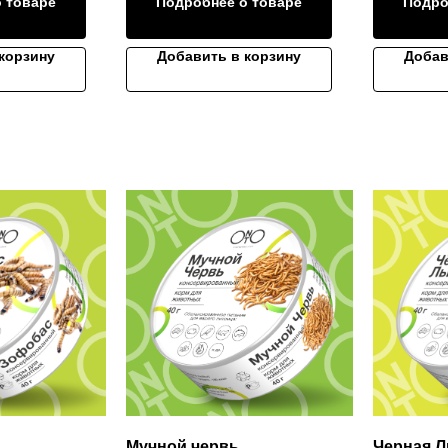
 товаре
Подробнее о товаре
Подро
корзину
Добавить в корзину
Добав
Мучной червь
Черная Л