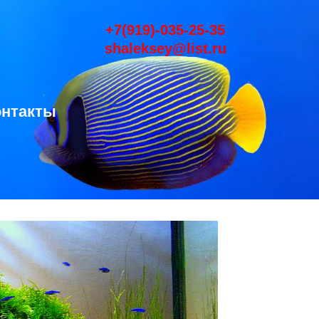
+7(919)-035-25-35
shaleksey@list.ru
онтакты